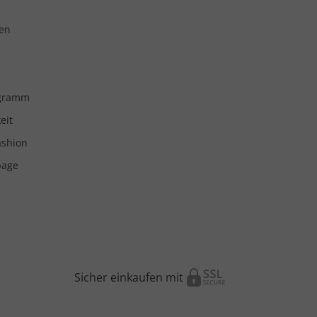
en
ogramm
eit
ashion
page
Sicher einkaufen mit