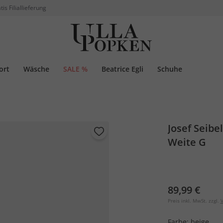
tis Filiallieferung
ort
Wäsche
SALE %
Beatrice Egli
Schuhe
Josef Seibe
Weite G
89,99 €
Preis inkl. MwSt. zzgl.
V
Farbe:
beige