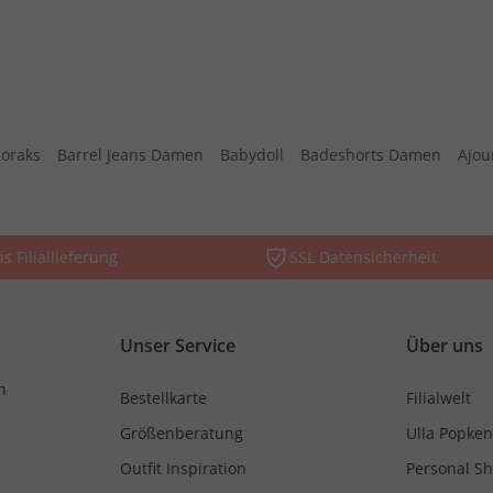
oraks
Barrel Jeans Damen
Babydoll
Badeshorts Damen
Ajou
is Filiallieferung
SSL Datensicherheit
Unser Service
Über uns
n
Bestellkarte
Filialwelt
Größenberatung
Ulla Popken
Outfit Inspiration
Personal S