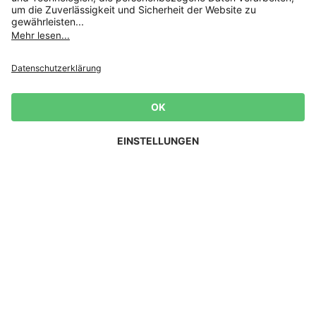
Studio Untold
JP1880
Anmelden und Sparen
Mit deiner Bestellung erklärst du dich mit den Datenschutzrichtlinien
und den Allgemeinen Geschäftsbedingungen von Ulla Popken
einverstanden.
[+]
Unser Service
Über uns