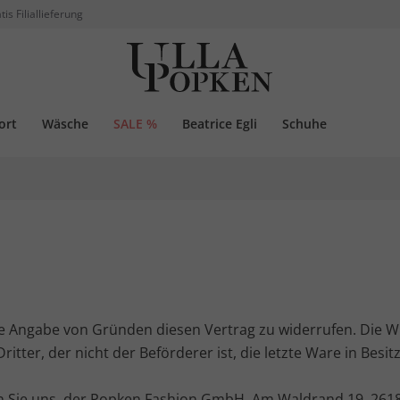
tis Filiallieferung
ort
Wäsche
SALE %
Beatrice Egli
Schuhe
e Angabe von Gründen diesen Vertrag zu widerrufen. Die Wi
itter, der nicht der Beförderer ist, die letzte Ware in Be
Sie uns, der Popken Fashion GmbH, Am Waldrand 19, 26180 R