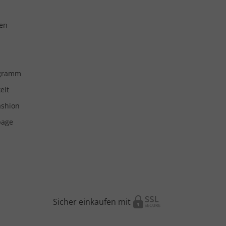
en
ogramm
eit
ashion
page
Sicher einkaufen mit