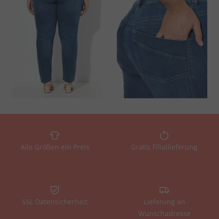
Alle Größen ein Preis
Gratis Filiallieferung
SSL Datensicherheit
Lieferung an
Wunschadresse