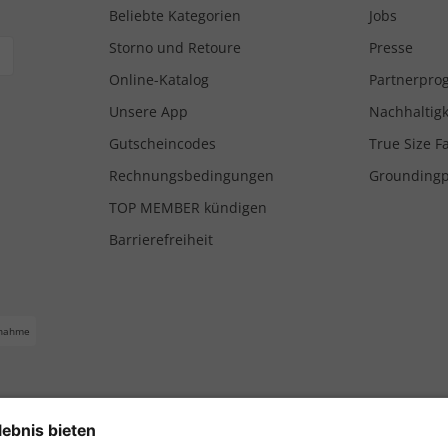
Beliebte Kategorien
Jobs
Storno und Retoure
Presse
Online-Katalog
Partnerpr
Unsere App
Nachhaltigk
Gutscheincodes
True Size F
Rechnungsbedingungen
Grounding
TOP MEMBER kündigen
Barrierefreiheit
nahme