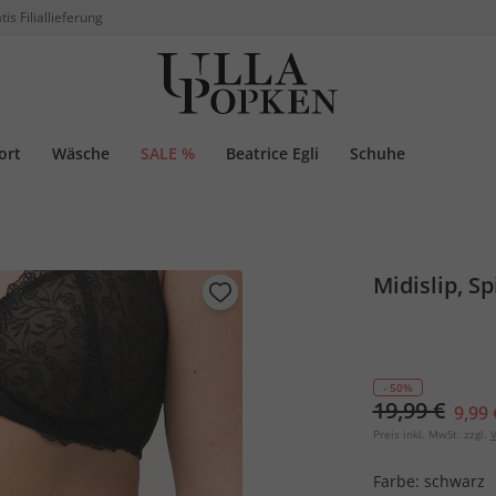
tis Filiallieferung
ort
Wäsche
SALE %
Beatrice Egli
Schuhe
Midislip, S
- 50%
19,99 €
9,99 
Preis inkl. MwSt. zzgl.
V
Farbe:
schwarz