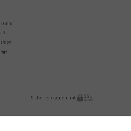
ogramm
eit
ashion
page
Sicher einkaufen mit