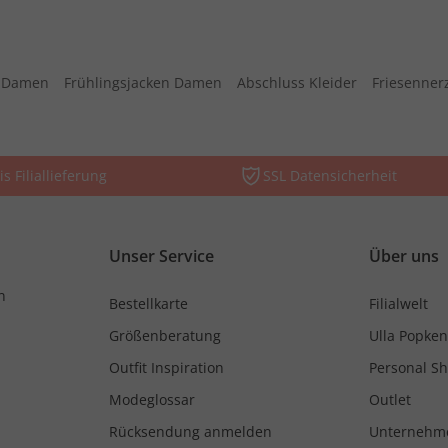
s Damen
Frühlingsjacken Damen
Abschluss Kleider
Friesenner
is Filiallieferung
SSL Datensicherheit
Unser Service
Über uns
n
Bestellkarte
Filialwelt
Größenberatung
Ulla Popken
Outfit Inspiration
Personal S
Modeglossar
Outlet
Rücksendung anmelden
Unternehm