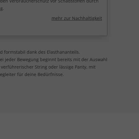
r den Verbraucherschutz vor Schadstoffen durch
g.
mehr zur Nachhaltigkeit
d formstabil dank des Elasthananteils.
ei jeder Bewegung beginnt bereits mit der Auswahl
 verführerischer String oder lässige Panty, mit
gleiter für deine Bedürfnisse.