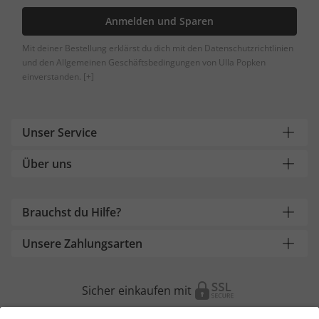
Anmelden und Sparen
Mit deiner Bestellung erklärst du dich mit den Datenschutzrichtlinien
und den Allgemeinen Geschäftsbedingungen von Ulla Popken
einverstanden.
[+]
Unser Service
Über uns
Brauchst du Hilfe?
Unsere Zahlungsarten
Sicher einkaufen mit