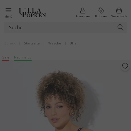
Anmelden
Aktionen
Warenkorb
Menü
Zurück
|
Startseite
|
Wäsche
|
BHs
Sale
Nachhaltig