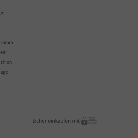
en
ogramm
eit
ashion
page
Sicher einkaufen mit