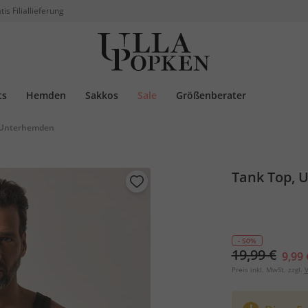
tis Filiallieferung
ts
Hemden
Sakkos
Sale
Größenberater
Unterhemden
Tank Top, U
- 50%
19,99 €
9,99 
Preis inkl. MwSt. zzgl.
V