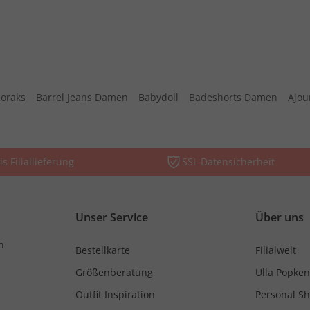
oraks
Barrel Jeans Damen
Babydoll
Badeshorts Damen
Ajou
is Filiallieferung
SSL Datensicherheit
Unser Service
Über uns
n
Bestellkarte
Filialwelt
Größenberatung
Ulla Popken
Outfit Inspiration
Personal S