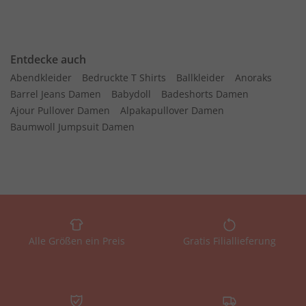
Entdecke auch
Abendkleider
Bedruckte T Shirts
Ballkleider
Anoraks
Barrel Jeans Damen
Babydoll
Badeshorts Damen
Ajour Pullover Damen
Alpakapullover Damen
Baumwoll Jumpsuit Damen
Alle Größen ein Preis
Gratis Filiallieferung