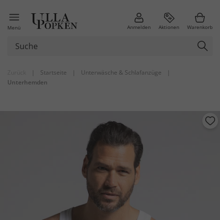
Anmelden
Aktionen
Warenkorb
Menü
Zurück
|
Startseite
|
Unterwäsche & Schlafanzüge
|
Unterhemden