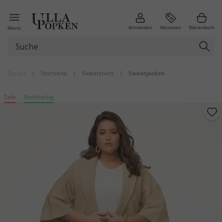
Anmelden
Aktionen
Warenkorb
Menü
Zurück
|
Startseite
|
Sweatshirts
|
Sweatjacken
Sale
Nachhaltig