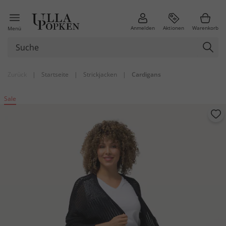
Anmelden
Aktionen
Warenkorb
Menü
Zurück
|
Startseite
|
Strickjacken
|
Cardigans
Sale