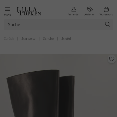
Anmelden
Aktionen
Warenkorb
Menü
Zurück
|
Startseite
|
Schuhe
|
Stiefel