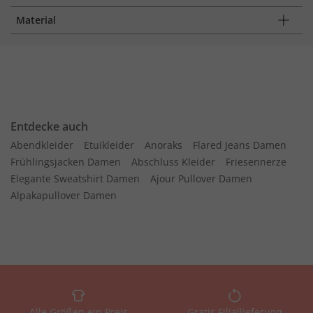
Material
Entdecke auch
Abendkleider
Etuikleider
Anoraks
Flared Jeans Damen
Frühlingsjacken Damen
Abschluss Kleider
Friesennerze
Elegante Sweatshirt Damen
Ajour Pullover Damen
Alpakapullover Damen
Alle Größen ein Preis
Gratis Filiallieferung