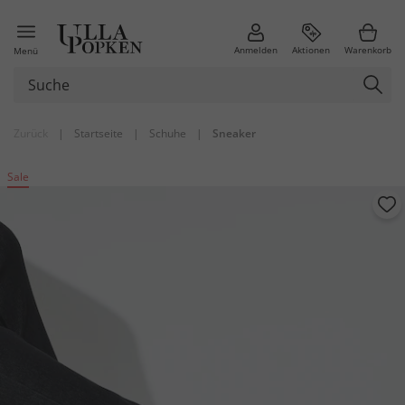
Anmelden
Aktionen
Warenkorb
Menü
Zurück
|
Startseite
|
Schuhe
|
Sneaker
Sale