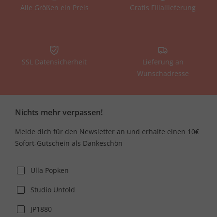
Alle Größen ein Preis
Gratis Filiallieferung
SSL Datensicherheit
Lieferung an
Wunschadresse
Nichts mehr verpassen!
Melde dich für den Newsletter an und erhalte einen 10€
Sofort-Gutschein als Dankeschön
Ulla Popken
Studio Untold
JP1880