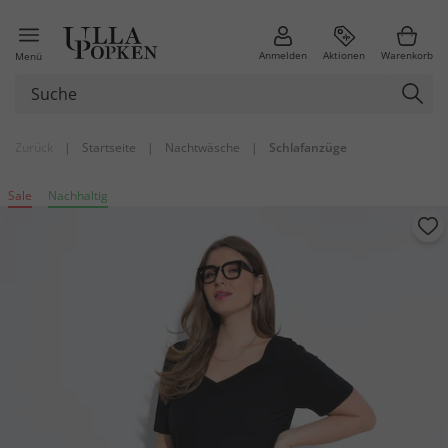
Anmelden
Aktionen
Warenkorb
Menü
Zurück
|
Startseite
|
Nachtwäsche
|
Schlafanzüge
Sale
Nachhaltig