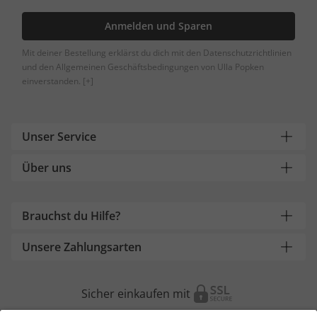
Anmelden und Sparen
Mit deiner Bestellung erklärst du dich mit den Datenschutzrichtlinien
und den Allgemeinen Geschäftsbedingungen von Ulla Popken
einverstanden.
[+]
Unser Service
Über uns
Brauchst du Hilfe?
Unsere Zahlungsarten
Sicher einkaufen mit