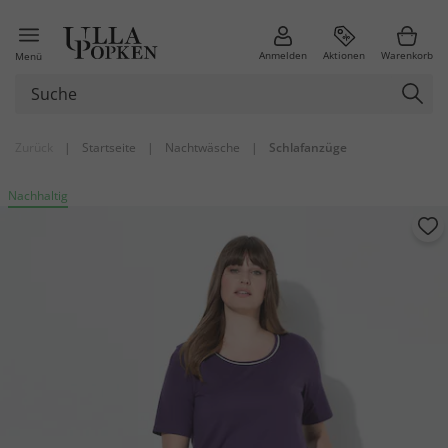
Anmelden
Aktionen
Warenkorb
Menü
Zurück
|
Startseite
|
Nachtwäsche
|
Schlafanzüge
Nachhaltig