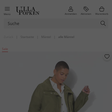
Anmelden
Aktionen
Warenkorb
Menü
Zurück
|
Startseite
|
Mäntel
|
alle Mäntel
Sale