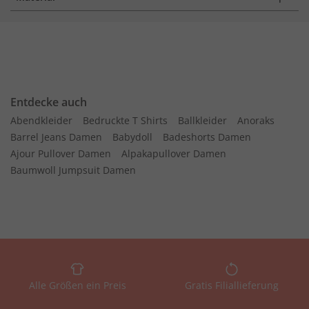
Entdecke auch
Abendkleider
Bedruckte T Shirts
Ballkleider
Anoraks
Barrel Jeans Damen
Babydoll
Badeshorts Damen
Ajour Pullover Damen
Alpakapullover Damen
Baumwoll Jumpsuit Damen
Alle Größen ein Preis
Gratis Filiallieferung