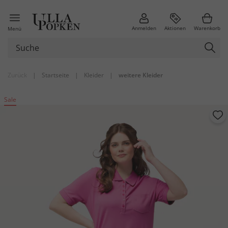
Anmelden
Aktionen
Warenkorb
Menü
Zurück
|
Startseite
|
Kleider
|
weitere Kleider
Sale