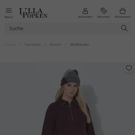
Anmelden
Aktionen
Warenkorb
Menü
Zurück
|
Startseite
|
Kleider
|
Midikleider