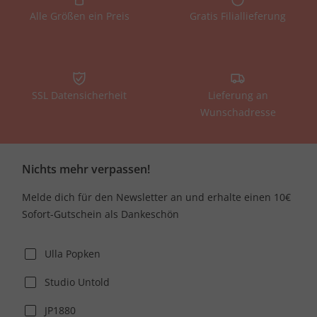
Alle Größen ein Preis
Gratis Filiallieferung
SSL Datensicherheit
Lieferung an
Wunschadresse
Nichts mehr verpassen!
Melde dich für den Newsletter an und erhalte einen 10€
Sofort-Gutschein als Dankeschön
Ulla Popken
Studio Untold
JP1880