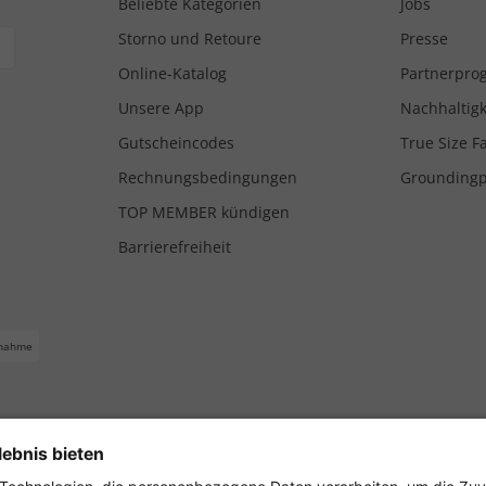
Beliebte Kategorien
Jobs
Storno und Retoure
Presse
Online-Katalog
Partnerpr
Unsere App
Nachhaltigk
Gutscheincodes
True Size F
Rechnungsbedingungen
Grounding
TOP MEMBER kündigen
Barrierefreiheit
nahme