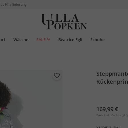
tis Filiallieferung
ort
Wäsche
SALE %
Beatrice Egli
Schuhe
Steppmantel
Rückenprin
169,99 €
Preis inkl. MwSt. zzgl.
V
Farbe:
silber