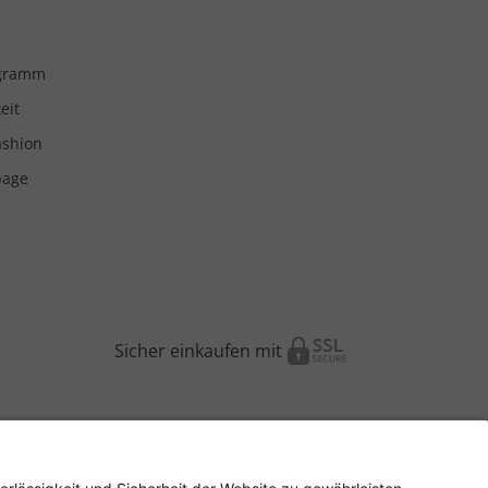
ogramm
eit
ashion
page
Sicher einkaufen mit