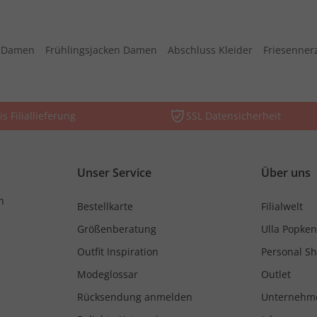
s Damen
Frühlingsjacken Damen
Abschluss Kleider
Friesenner
is Filiallieferung
SSL Datensicherheit
Unser Service
Über uns
n
Bestellkarte
Filialwelt
Größenberatung
Ulla Popken
Outfit Inspiration
Personal S
Modeglossar
Outlet
Rücksendung anmelden
Unternehm