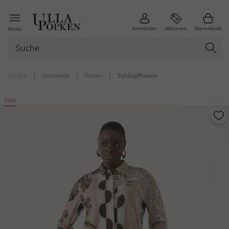
Anmelden
Aktionen
Warenkorb
Menü
Zurück
|
Startseite
|
Hosen
|
Schlupfhosen
Sale