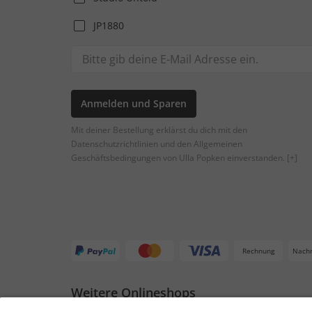
JP1880
Anmelden und Sparen
Mit deiner Bestellung erklärst du dich mit den
Datenschutzrichtlinien und den Allgemeinen
Geschäftsbedingungen von Ulla Popken einverstanden.
[+]
Rechnung
Nach
Weitere Onlineshops