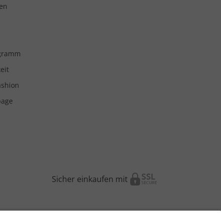
en
ogramm
eit
ashion
page
Sicher einkaufen mit