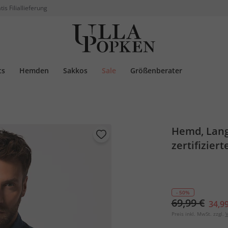
tis Filiallieferung
ts
Hemden
Sakkos
Sale
Größenberater
Hemd, Lan
zertifizier
- 50%
69,99 €
34,99
Preis inkl. MwSt. zzgl.
V