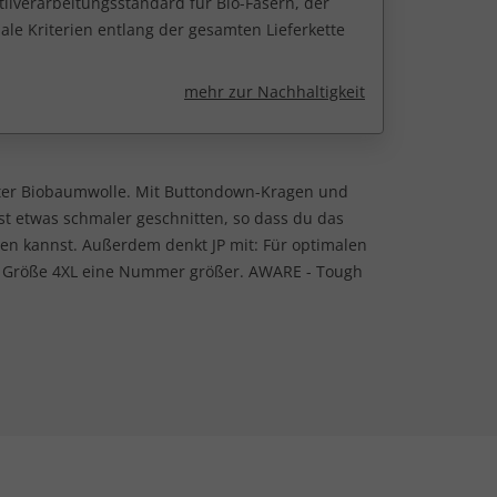
tilverarbeitungsstandard für Bio-Fasern, der
ale Kriterien entlang der gesamten Lieferkette
mehr zur Nachhaltigkeit
rter Biobaumwolle. Mit Buttondown-Kragen und
st etwas schmaler geschnitten, so dass du das
n kannst. Außerdem denkt JP mit: Für optimalen
 Größe 4XL eine Nummer größer. AWARE - Tough