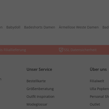
en
Babydoll
Badeshorts Damen
Ärmellose Weste Damen
Bad
is Filiallieferung
SSL Datensicherheit
Unser Service
Über uns
n
Bestellkarte
Filialwelt
Größenberatung
Ulla Popken
Outfit Inspiration
Personal S
Modeglossar
Outlet