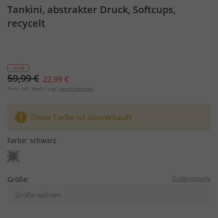
Tankini, abstrakter Druck, Softcups,
recycelt
- 61%
59,99 €
22,99 €
Preis inkl. MwSt. zzgl.
Versandkosten
Diese Farbe ist ausverkauft
Farbe:
schwarz
Größentabelle
Größe:
Größe wählen