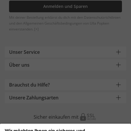
Anmelden und Sparen
Mit deiner Bestellung erklärst du dich mit den Datenschutzrichtlinien
und den Allgemeinen Geschäftsbedingungen von Ulla Popken
einverstanden.
[+]
Unser Service
Über uns
Brauchst du Hilfe?
Unsere Zahlungsarten
Sicher einkaufen mit