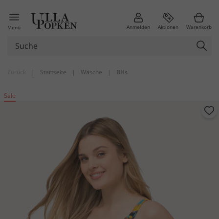
Anmelden
Aktionen
Warenkorb
Menü
Zurück
|
Startseite
|
Wäsche
|
BHs
Sale