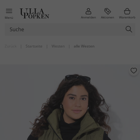
Anmelden
Aktionen
Warenkorb
Menü
Zurück
|
Startseite
|
Westen
|
alle Westen