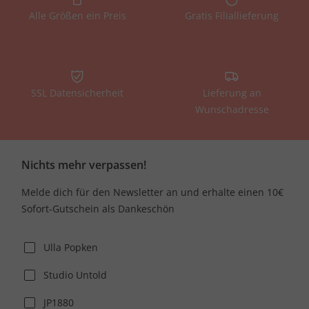
Alle Größen ein Preis
Gratis Filiallieferung
SSL Datensicherheit
Lieferung an
Wunschadresse
Nichts mehr verpassen!
Melde dich für den Newsletter an und erhalte einen 10€
Sofort-Gutschein als Dankeschön
Ulla Popken
Studio Untold
JP1880