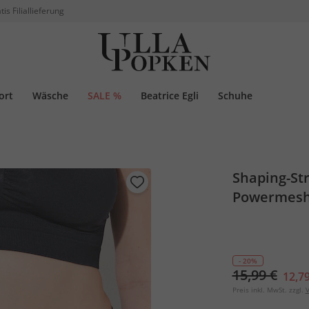
tis Filiallieferung
ort
Wäsche
SALE %
Beatrice Egli
Schuhe
Shaping-Str
Powermes
- 20%
15,99 €
12,79
Preis inkl. MwSt. zzgl.
V