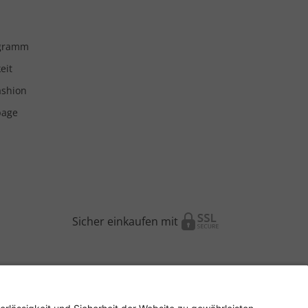
ogramm
eit
ashion
page
Sicher einkaufen mit