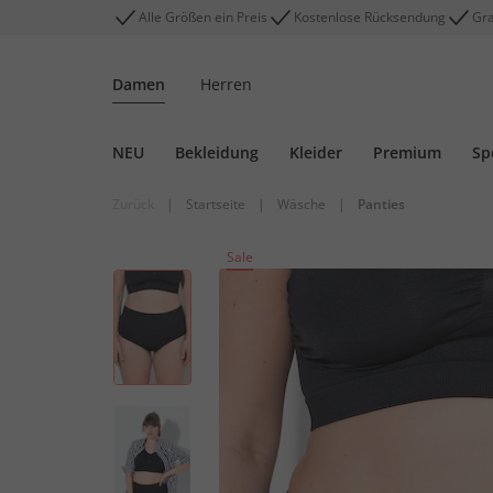
Alle Größen ein Preis
Kostenlose Rücksendung
Gra
Damen
Herren
NEU
Bekleidung
Kleider
Premium
Sp
Zurück
|
Startseite
|
Wäsche
|
Panties
Sale