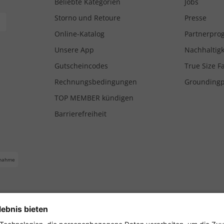
Beliebte Kategorien
Jobs
Storno und Retoure
Presse
Online-Katalog
Partnerpr
Unsere App
Nachhaltigk
Gutscheincodes
True Size F
Rechnungsbedingungen
Grounding
TOP MEMBER kündigen
Barrierefreiheit
nahme