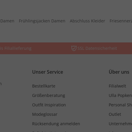
s Damen
Frühlingsjacken Damen
Abschluss Kleider
Friesenner
is Filiallieferung
SSL Datensicherheit
Unser Service
Über uns
n
Bestellkarte
Filialwelt
Größenberatung
Ulla Popken
Outfit Inspiration
Personal S
Modeglossar
Outlet
Rücksendung anmelden
Unternehm