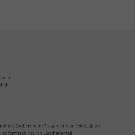
ermesh
heit
nähte. Zaubert beim Tragen eine perfekte, glatte
nd formstabil durch Elasthananteil.