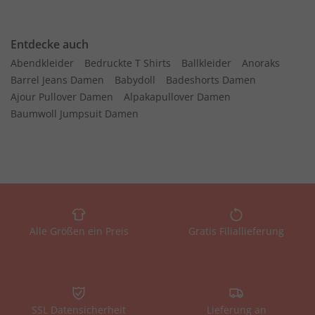
Entdecke auch
Abendkleider
Bedruckte T Shirts
Ballkleider
Anoraks
Barrel Jeans Damen
Babydoll
Badeshorts Damen
Ajour Pullover Damen
Alpakapullover Damen
Baumwoll Jumpsuit Damen
Alle Größen ein Preis
Gratis Filiallieferung
SSL Datensicherheit
Lieferung an