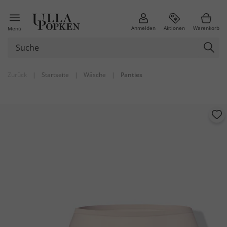
Anmelden
Aktionen
Warenkorb
Menü
Zurück
|
Startseite
|
Wäsche
|
Panties