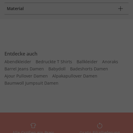
Material
Entdecke auch
Abendkleider
Bedruckte T Shirts
Ballkleider
Anoraks
Barrel Jeans Damen
Babydoll
Badeshorts Damen
Ajour Pullover Damen
Alpakapullover Damen
Baumwoll Jumpsuit Damen
Alle Größen ein Preis
Gratis Filiallieferung