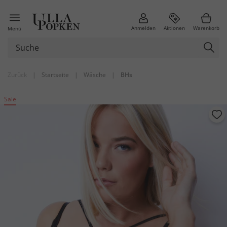
Anmelden
Aktionen
Warenkorb
Menü
Zurück
|
Startseite
|
Wäsche
|
BHs
Sale