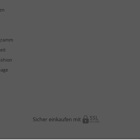
en
ogramm
eit
ashion
page
Sicher einkaufen mit