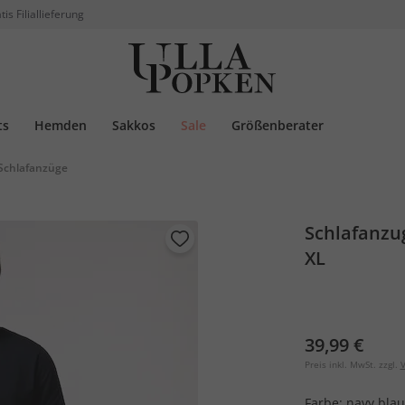
tis Filiallieferung
ts
Hemden
Sakkos
Sale
Größenberater
Schlafanzüge
Schlafanzug
XL
39,99 €
Preis inkl. MwSt. zzgl.
V
Farbe:
navy blau