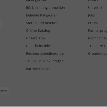
Rücksendung anmelden
Unternehm
Beliebte Kategorien
Jobs
Storno und Retoure
Presse
Online-Katalog
Partnerpr
Unsere App
Nachhaltigk
Gutscheincodes
True Size F
Rechnungsbedingungen
Grounding
TOP MEMBER kündigen
Barrierefreiheit
nahme