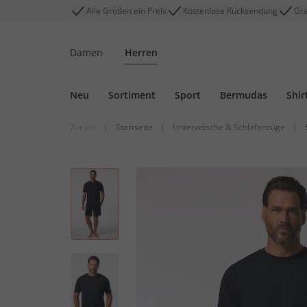
Alle Größen ein Preis
Kostenlose Rücksendung
Gra
Damen
Herren
Neu
Sortiment
Sport
Bermudas
Shir
Zurück
|
Startseite
|
Unterwäsche & Schlafanzüge
|