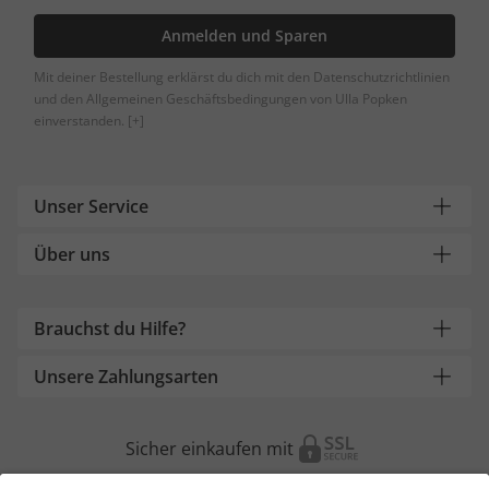
Anmelden und Sparen
Mit deiner Bestellung erklärst du dich mit den Datenschutzrichtlinien
und den Allgemeinen Geschäftsbedingungen von Ulla Popken
einverstanden.
[+]
Unser Service
Über uns
Brauchst du Hilfe?
Unsere Zahlungsarten
Sicher einkaufen mit