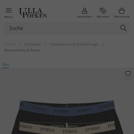
Anmelden
Aktionen
Warenkorb
Menü
Zurück
|
Startseite
|
Unterwäsche & Schlafanzüge
|
Boxershorts & Pants
Neu