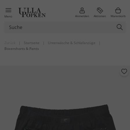
Anmelden
Aktionen
Warenkorb
Menü
Zurück
|
Startseite
|
Unterwäsche & Schlafanzüge
|
Boxershorts & Pants