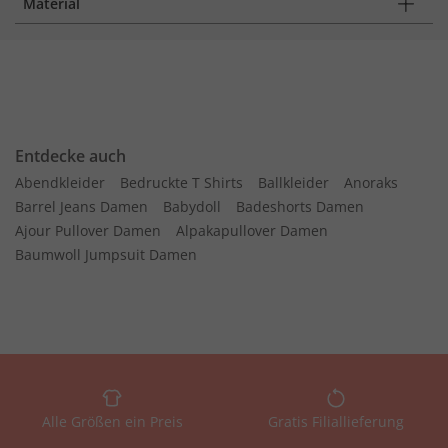
Material
Entdecke auch
Abendkleider
Bedruckte T Shirts
Ballkleider
Anoraks
Barrel Jeans Damen
Babydoll
Badeshorts Damen
Ajour Pullover Damen
Alpakapullover Damen
Baumwoll Jumpsuit Damen
Alle Größen ein Preis
Gratis Filiallieferung