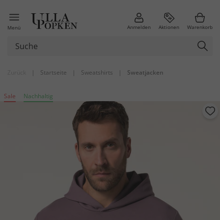
Anmelden
Aktionen
Warenkorb
Menü
Zurück
|
Startseite
|
Sweatshirts
|
Sweatjacken
Sale
Nachhaltig