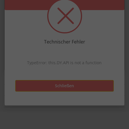
Ökotex Standard 100
Technischer Fehler
Ein Produktlabel für den Verbraucherschutz vor
Schadstoffen durch unabhängige Prüfung.
mehr zur Nachhaltigkeit
TypeError: this.DY.API is not a function
Schließen
Details
Material