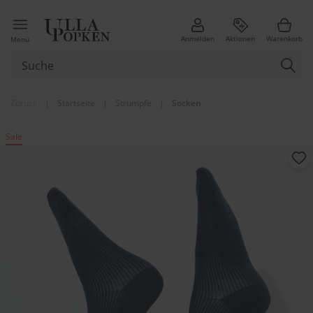
Anmelden
Aktionen
Warenkorb
Menü
Zurück
|
Startseite
|
Strümpfe
|
Socken
Sale