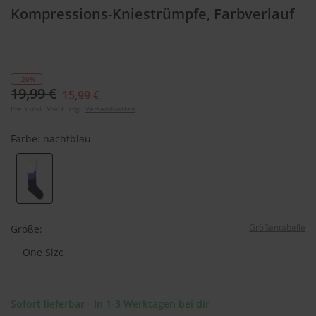
Kompressions-Kniestrümpfe, Farbverlauf
- 20%
19,99 €
15,99 €
Preis inkl. MwSt. zzgl.
Versandkosten
Farbe:
nachtblau
Größentabelle
Größe:
One Size
Sofort lieferbar - In 1-3 Werktagen bei dir