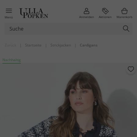
Anmelden
Aktionen
Warenkorb
Menü
Zurück
|
Startseite
|
Strickjacken
|
Cardigans
Nachhaltig