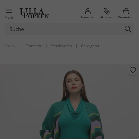
Anmelden
Aktionen
Warenkorb
Menü
Zurück
|
Startseite
|
Strickjacken
|
Cardigans