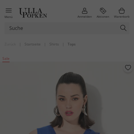
Anmelden
Aktionen
Warenkorb
Menü
Zurück
|
Startseite
|
Shirts
|
Tops
Sale