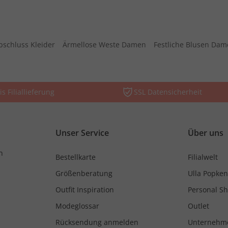
bschluss Kleider
Ärmellose Weste Damen
Festliche Blusen Da
is Filiallieferung
SSL Datensicherheit
Unser Service
Über uns
n
Bestellkarte
Filialwelt
Größenberatung
Ulla Popken
Outfit Inspiration
Personal S
Modeglossar
Outlet
Rücksendung anmelden
Unternehm