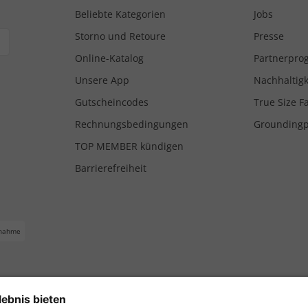
Beliebte Kategorien
Jobs
Storno und Retoure
Presse
Online-Katalog
Partnerpr
Unsere App
Nachhaltigk
Gutscheincodes
True Size F
Rechnungsbedingungen
Grounding
TOP MEMBER kündigen
Barrierefreiheit
nahme