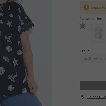
Diese Fa
Farbe:
marine
Größe:
Größe wählen
In der Fili