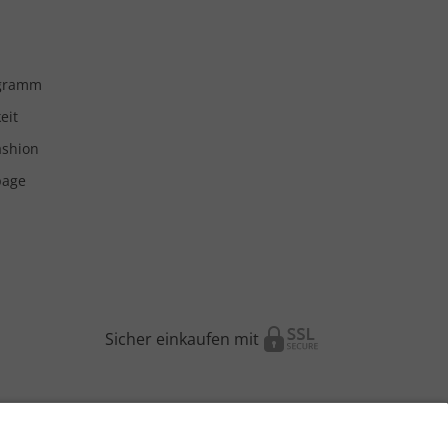
ogramm
eit
ashion
page
Sicher einkaufen mit