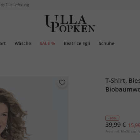
tis Filiallieferung
ort
Wäsche
SALE %
Beatrice Egli
Schuhe
T-Shirt, Bi
Biobaumwo
- 60%
39,99 €
15,99
Preis inkl. MwSt. zzgl.
V