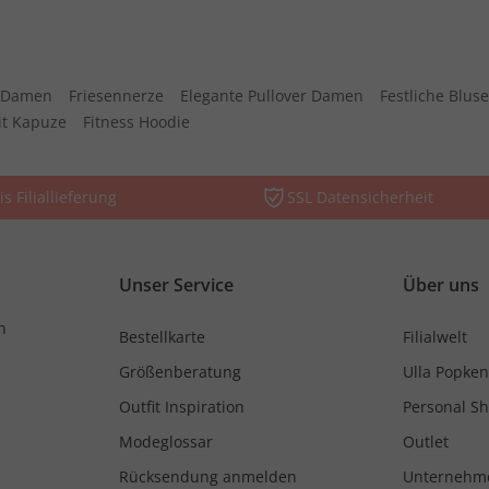
n Damen
Friesennerze
Elegante Pullover Damen
Festliche Blu
it Kapuze
Fitness Hoodie
is Filiallieferung
SSL Datensicherheit
Unser Service
Über uns
n
Bestellkarte
Filialwelt
Größenberatung
Ulla Popken
Outfit Inspiration
Personal S
Modeglossar
Outlet
Rücksendung anmelden
Unternehm