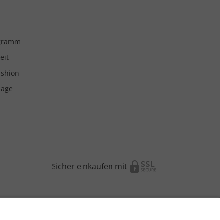
ogramm
eit
ashion
page
Sicher einkaufen mit