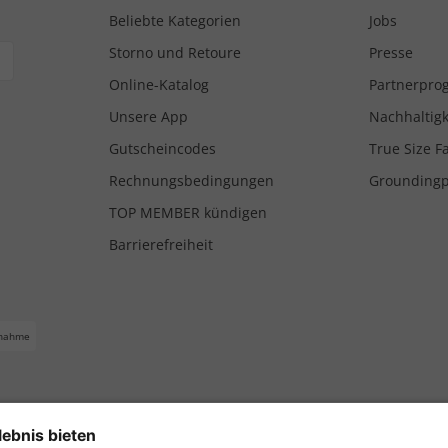
Beliebte Kategorien
Jobs
Storno und Retoure
Presse
Online-Katalog
Partnerpr
Unsere App
Nachhaltigk
Gutscheincodes
True Size F
Rechnungsbedingungen
Grounding
TOP MEMBER kündigen
Barrierefreiheit
nahme