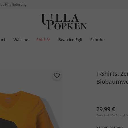
tis Filiallieferung
ort
Wäsche
SALE %
Beatrice Egli
Schuhe
T-Shirts, 2
Biobaumwo
29,99 €
Preis inkl. MwSt. zzgl.
V
Farbe:
mango