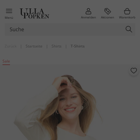
Anmelden
Aktionen
Warenkorb
Menü
Zurück
|
Startseite
|
Shirts
|
T-Shirts
Sale