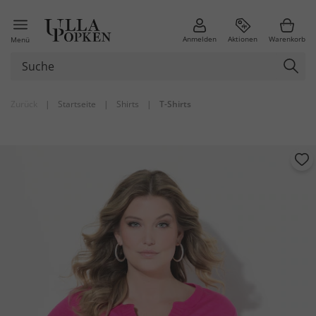
Anmelden
Aktionen
Warenkorb
Menü
Zurück
|
Startseite
|
Shirts
|
T-Shirts