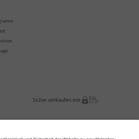
ogramm
eit
ashion
page
Sicher einkaufen mit