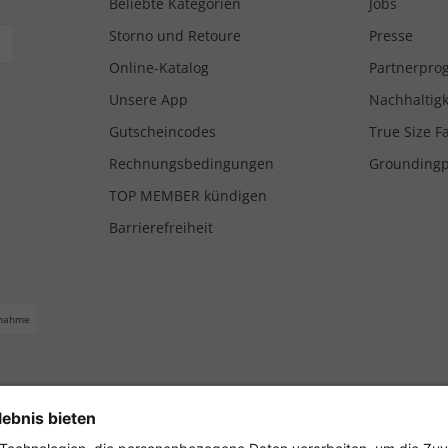
Beliebte Kategorien
Jobs
Storno und Retoure
Presse
Online-Katalog
Partnerpr
Unsere App
Nachhaltigk
Gutscheincodes
True Size F
Rechnungsbedingungen
Grounding
TOP MEMBER kündigen
Barrierefreiheit
nahme