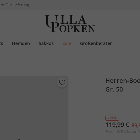
tis Filiallieferung
ts
Hemden
Sakkos
Sale
Größenberater
Herren-Boot
Gr. 50
- 25%
119,99 €
89,
Preis inkl. MwSt. zzgl.
V