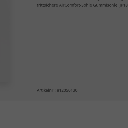
trittsichere AirComfort-Sohle Gummisohle. JP188
Artikelnr.:
812050130