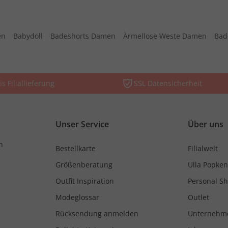
en
Babydoll
Badeshorts Damen
Ärmellose Weste Damen
Bad
is Filiallieferung
SSL Datensicherheit
Unser Service
Über uns
n
Bestellkarte
Filialwelt
Größenberatung
Ulla Popken
Outfit Inspiration
Personal S
Modeglossar
Outlet
Rücksendung anmelden
Unternehm