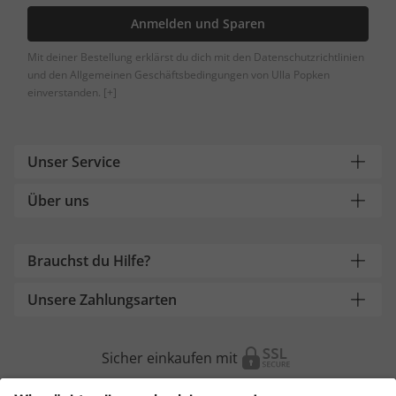
Anmelden und Sparen
Mit deiner Bestellung erklärst du dich mit den Datenschutzrichtlinien
und den Allgemeinen Geschäftsbedingungen von Ulla Popken
einverstanden.
[+]
Unser Service
Über uns
Brauchst du Hilfe?
Unsere Zahlungsarten
Sicher einkaufen mit