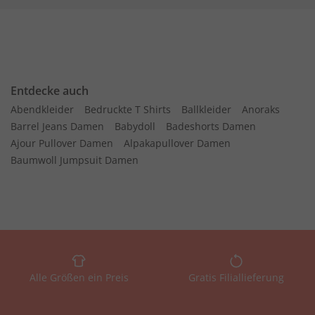
Entdecke auch
Abendkleider
Bedruckte T Shirts
Ballkleider
Anoraks
Barrel Jeans Damen
Babydoll
Badeshorts Damen
Ajour Pullover Damen
Alpakapullover Damen
Baumwoll Jumpsuit Damen
Alle Größen ein Preis
Gratis Filiallieferung