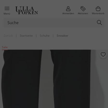
Anmelden
Aktionen
Warenkorb
Menü
Zurück
|
Startseite
|
Schuhe
|
Sneaker
Sale