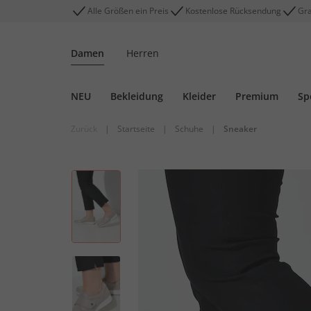
Alle Größen ein Preis
Kostenlose Rücksendung
Gra
Damen
Herren
NEU
Bekleidung
Kleider
Premium
Sp
Zurück
|
Startseite
|
Schuhe
|
Sneaker