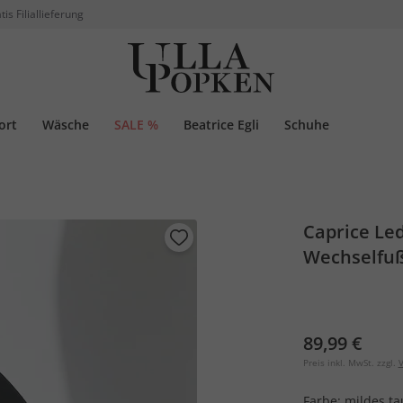
tis Filiallieferung
ort
Wäsche
SALE %
Beatrice Egli
Schuhe
Caprice Led
Wechselfuß
89,99 €
Preis inkl. MwSt. zzgl.
V
Farbe:
mildes t