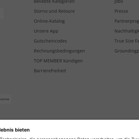
Beliebte Kategorien
Jobs
Storno und Retoure
Presse
Online-Katalog
Partnerpr
Unsere App
Nachhaltigk
Gutscheincodes
True Size F
Rechnungsbedingungen
Grounding
TOP MEMBER kündigen
Barrierefreiheit
nahme