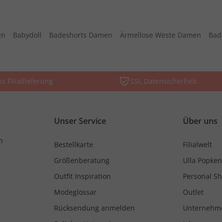
en
Babydoll
Badeshorts Damen
Ärmellose Weste Damen
Bad
is Filiallieferung
SSL Datensicherheit
Unser Service
Über uns
n
Bestellkarte
Filialwelt
Größenberatung
Ulla Popken
Outfit Inspiration
Personal S
Modeglossar
Outlet
Rücksendung anmelden
Unternehm