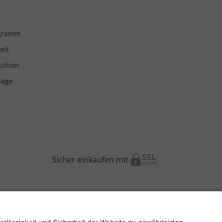
ogramm
eit
ashion
page
Sicher einkaufen mit