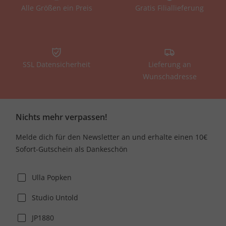
Alle Größen ein Preis
Gratis Filiallieferung
SSL Datensicherheit
Lieferung an
Wunschadresse
Nichts mehr verpassen!
Melde dich für den Newsletter an und erhalte einen 10€
Sofort-Gutschein als Dankeschön
Ulla Popken
Studio Untold
JP1880