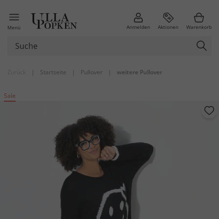
Anmelden
Aktionen
Warenkorb
Menü
Zurück
|
Startseite
|
Pullover
|
weitere Pullover
Sale