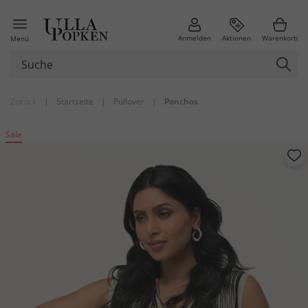
Anmelden
Aktionen
Warenkorb
Menü
Zurück
|
Startseite
|
Pullover
|
Ponchos
Sale