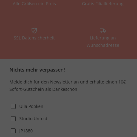
Alle Größen ein Preis
Gratis Filiallieferung
SSL Datensicherheit
Lieferung an
Wunschadresse
Nichts mehr verpassen!
Melde dich für den Newsletter an und erhalte einen 10€
Sofort-Gutschein als Dankeschön
Ulla Popken
Studio Untold
JP1880