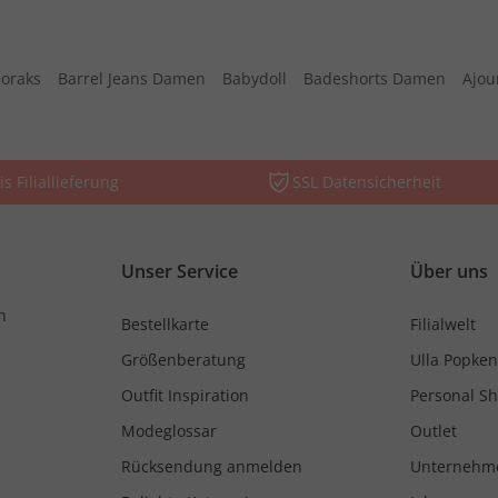
oraks
Barrel Jeans Damen
Babydoll
Badeshorts Damen
Ajou
is Filiallieferung
SSL Datensicherheit
Unser Service
Über uns
n
Bestellkarte
Filialwelt
Größenberatung
Ulla Popken
Outfit Inspiration
Personal S
Modeglossar
Outlet
Rücksendung anmelden
Unternehm