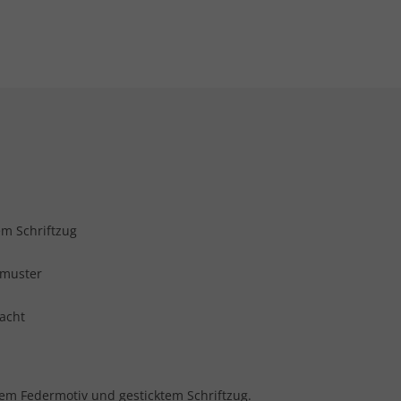
em Schriftzug
rmuster
acht
inem Federmotiv und gesticktem Schriftzug.