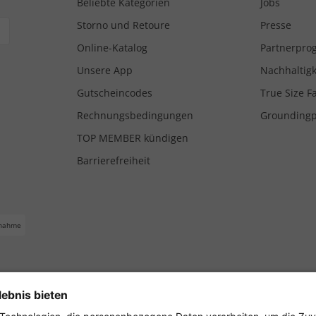
Beliebte Kategorien
Jobs
Storno und Retoure
Presse
Online-Katalog
Partnerpr
Unsere App
Nachhaltigk
Gutscheincodes
True Size F
Rechnungsbedingungen
Grounding
TOP MEMBER kündigen
Barrierefreiheit
nahme