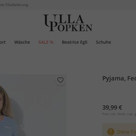
tis Filiallieferung
ort
Wäsche
SALE %
Beatrice Egli
Schuhe
Pyjama, Fe
39,99 €
Preis inkl. MwSt. zzgl.
V
Diese Fa