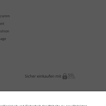
ogramm
eit
ashion
page
Sicher einkaufen mit