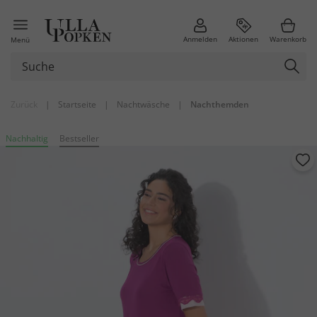
Anmelden
Aktionen
Warenkorb
Menü
Zurück
|
Startseite
|
Nachtwäsche
|
Nachthemden
Nachhaltig
Bestseller