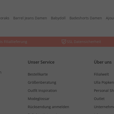
oraks
Barrel Jeans Damen
Babydoll
Badeshorts Damen
Ajou
is Filiallieferung
SSL Datensicherheit
Unser Service
Über uns
n
Bestellkarte
Filialwelt
Größenberatung
Ulla Popken
Outfit Inspiration
Personal S
Modeglossar
Outlet
Rücksendung anmelden
Unternehm