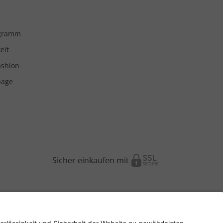
ogramm
eit
ashion
page
Sicher einkaufen mit