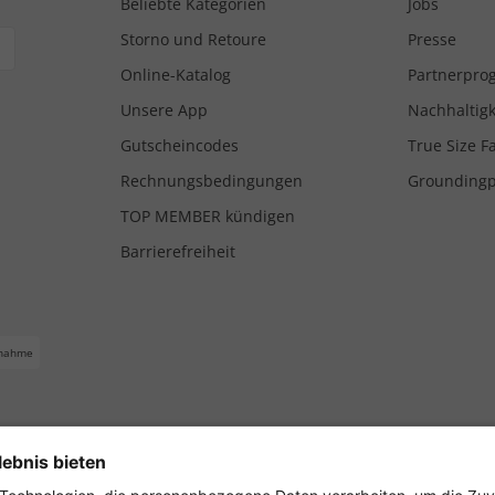
Beliebte Kategorien
Jobs
Storno und Retoure
Presse
Online-Katalog
Partnerpr
Unsere App
Nachhaltigk
Gutscheincodes
True Size F
Rechnungsbedingungen
Grounding
TOP MEMBER kündigen
Barrierefreiheit
nahme