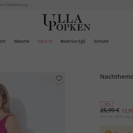
tis Filiallieferung
ort
Wäsche
SALE %
Beatrice Egli
Schuhe
Nachthemd,
- 50%
25,99 €
12,99
Preis inkl. MwSt. zzgl.
V