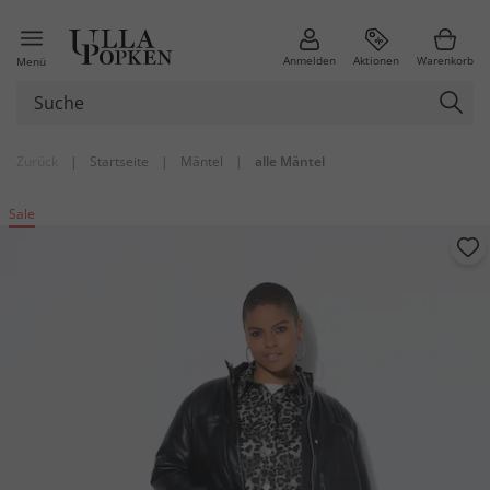
Anmelden
Aktionen
Warenkorb
Menü
Zurück
|
Startseite
|
Mäntel
|
alle Mäntel
Sale