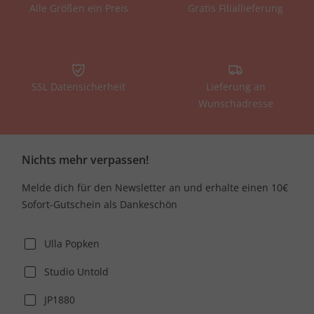
Alle Größen ein Preis
Gratis Filiallieferung
SSL Datensicherheit
Lieferung an
Wunschadresse
Nichts mehr verpassen!
Melde dich für den Newsletter an und erhalte einen 10€
Sofort-Gutschein als Dankeschön
Ulla Popken
Studio Untold
JP1880